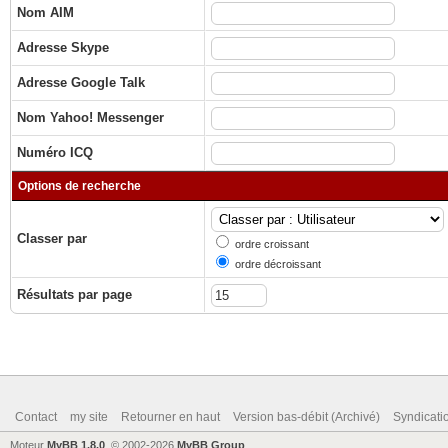
Nom AIM
Adresse Skype
Adresse Google Talk
Nom Yahoo! Messenger
Numéro ICQ
Options de recherche
Classer par
ordre croissant
ordre décroissant
Résultats par page
Contact
my site
Retourner en haut
Version bas-débit (Archivé)
Syndicat
Moteur
MyBB 1.8.0
, © 2002-2026
MyBB Group
.