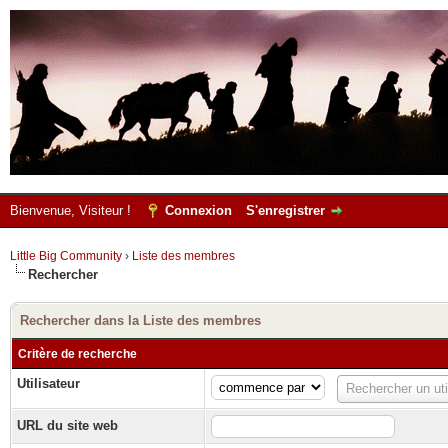
Bienvenue, Visiteur !
Connexion
S'enregistrer
Little Big Community
›
Liste des membres
Rechercher
Rechercher dans la Liste des membres
Critère de recherche
Utilisateur
Utilisateur
Rechercher un uti
URL du site web