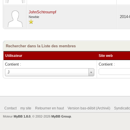
JohnSchtroumpf
2014-
Newbie
Rechercher dans la Liste des membres
Utilisateur
Site web
Contient :
Contient :
Utilisateur
J
Contact
my site
Retourner en haut
Version bas-débit (Archivé)
Syndicat
Moteur
MyBB 1.8.0
, © 2002-2026
MyBB Group
.