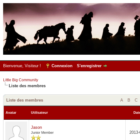
Bienvenue, Visiteur !
Connexion
S'enregistrer
Little Big Community
Liste des membres
Liste des membres
A
B
C
Avatar
Utilisateur
Date
Jason
2013-
Junior Member