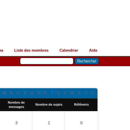
he
Liste des membres
Calendrier
Aide
M
N
O
P
Q
R
S
T
U
V
W
X
Y
Z
Nombre de
Nombre de sujets
Référents
messages
3
1
0