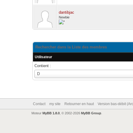
dantibjac
Newbie
Rechercher dans la Liste des membres
Utilisateur
Contient :
Utilisateur
D
Contact
my site
Retourner en haut
Version bas-débit (Ar
Moteur
MyBB 1.8.0
, © 2002-2026
MyBB Group
.