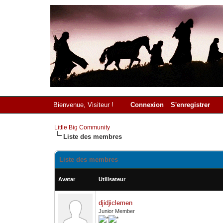
Bienvenue, Visiteur !
Connexion
S'enregistrer
Little Big Community
Liste des membres
Liste des membres
Avatar
Utilisateur
djidjiclemen
Junior Member