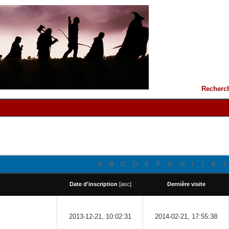
Recherc
A
B
C
D
E
F
G
H
I
J
K
L
Date d'inscription
[
asc
]
Dernière visite
2013-12-21, 10:02:31
2014-02-21, 17:55:38