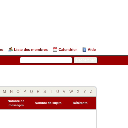
he
Liste des membres
Calendrier
Aide
M
N
O
P
Q
R
S
T
U
V
W
X
Y
Z
Nombre de
Nombre de sujets
Référents
messages