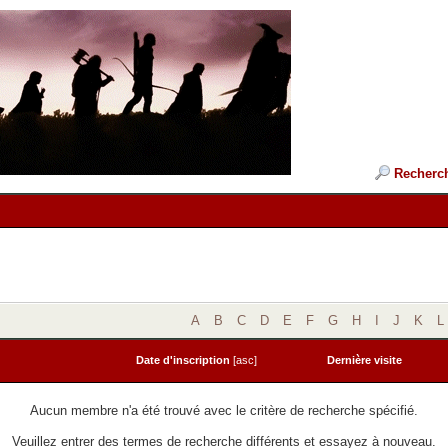
Recherc
A
B
C
D
E
F
G
H
I
J
K
L
Date d'inscription
[
asc
]
Dernière visite
Aucun membre n'a été trouvé avec le critère de recherche spécifié.
Veuillez entrer des termes de recherche différents et essayez à nouveau.