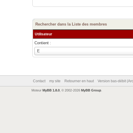
Rechercher dans la Liste des membres
Utilisateur
Contient :
Utilisateur
E
Contact
my site
Retourner en haut
Version bas-débit (Ar
Moteur
MyBB 1.8.0
, © 2002-2026
MyBB Group
.