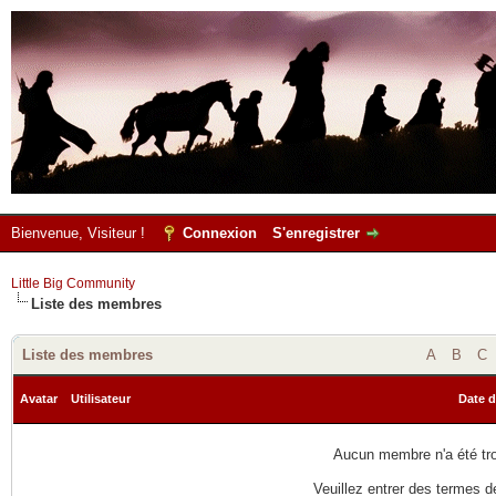
Bienvenue, Visiteur !
Connexion
S'enregistrer
Little Big Community
Liste des membres
Liste des membres
A
B
C
Avatar
Utilisateur
Date d
Aucun membre n'a été trou
Veuillez entrer des termes d