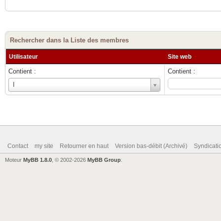
Rechercher dans la Liste des membres
Utilisateur
Site web
Contient :
Contient :
Utilisateur
I
Contact
my site
Retourner en haut
Version bas-débit (Archivé)
Syndicat
Moteur
MyBB 1.8.0
, © 2002-2026
MyBB Group
.