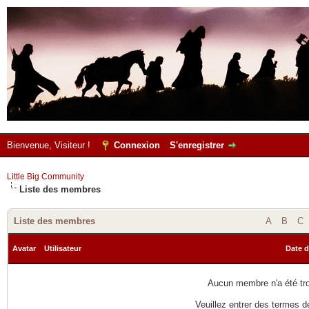
Bienvenue, Visiteur !
Connexion
S'enregistrer
Little Big Community
Liste des membres
Liste des membres
A
B
C
Avatar
Utilisateur
Date d
Aucun membre n'a été trou
Veuillez entrer des termes d