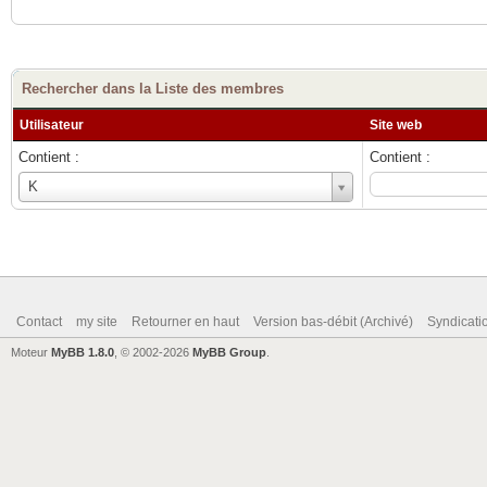
Rechercher dans la Liste des membres
Utilisateur
Site web
Contient :
Contient :
Utilisateur
K
Contact
my site
Retourner en haut
Version bas-débit (Archivé)
Syndicat
Moteur
MyBB 1.8.0
, © 2002-2026
MyBB Group
.