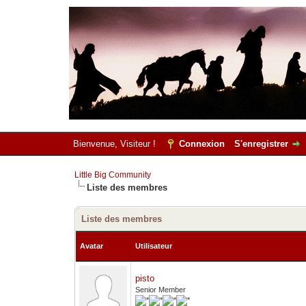
Bienvenue, Visiteur !
Connexion
S'enregistrer
Little Big Community
Liste des membres
Liste des membres
Avatar
Utilisateur
pisto
Senior Member