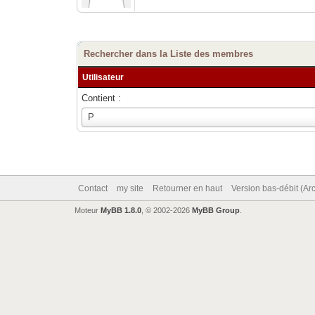
Rechercher dans la Liste des membres
Utilisateur
Contient :
Utilisateur
P
Contact
my site
Retourner en haut
Version bas-débit (Ar
Moteur
MyBB 1.8.0
, © 2002-2026
MyBB Group
.