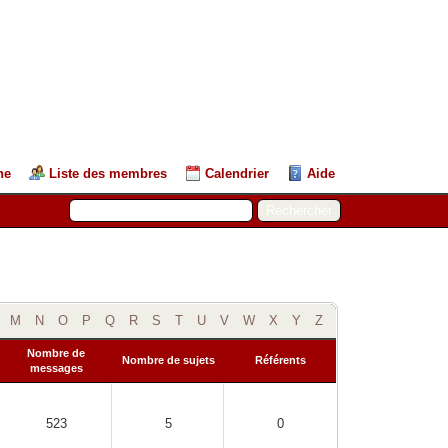
he
Liste des membres
Calendrier
Aide
M
N
O
P
Q
R
S
T
U
V
W
X
Y
Z
Nombre de
Nombre de sujets
Référents
messages
523
5
0