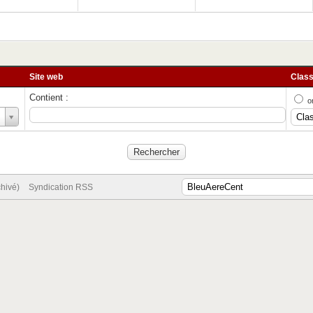
Site web
Class
Contient :
o
chivé)
Syndication RSS