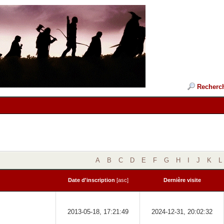
Recherc
A
B
C
D
E
F
G
H
I
J
K
L
Date d'inscription
[
asc
]
Dernière visite
2013-05-18, 17:21:49
2024-12-31, 20:02:32