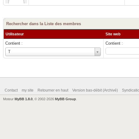
Rechercher dans la Liste des membres
Utilisateur
Site web
Contient :
Contient :
Utilisateur
T
Contact
my site
Retourner en haut
Version bas-débit (Archivé)
Syndicat
Moteur
MyBB 1.8.0
, © 2002-2026
MyBB Group
.