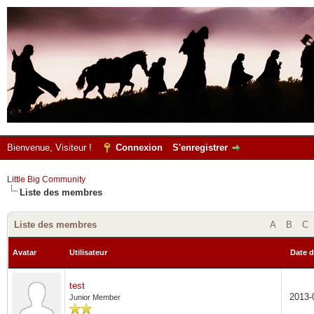
Bienvenue, Visiteur !
Connexion
S'enregistrer
Little Big Community
Liste des membres
Liste des membres
A
B
C
Avatar
Utilisateur
Date d
test
2013-
Junior Member