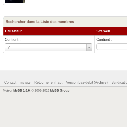
Rechercher dans la Liste des membres
Utilisateur
Site web
Contient :
Contient :
Utilisateur
V
Contact
my site
Retourner en haut
Version bas-débit (Archivé)
Syndicat
Moteur
MyBB 1.8.0
, © 2002-2026
MyBB Group
.