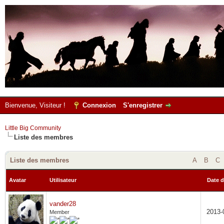
Bienvenue, Visiteur !
Connexion
S'enregistrer
Little Big Community
Liste des membres
Liste des membres
A
B
C
Avatar
Utilisateur
Date d
vander28
2013-
Member